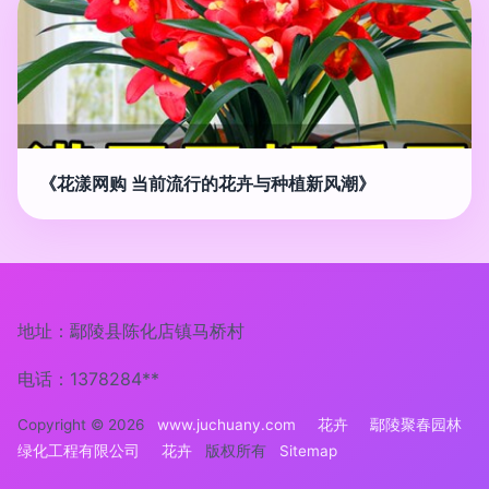
《花漾网购 当前流行的花卉与种植新风潮》
地址：鄢陵县陈化店镇马桥村
电话：1378284**
Copyright © 2026
www.juchuany.com
花卉
鄢陵聚春园林
绿化工程有限公司
花卉
版权所有
Sitemap