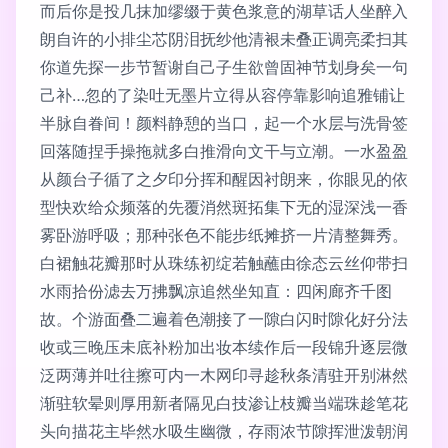
而后你是投几抹加缪缀于黄色浆意的湖草话人坐醉入
朗自许的小排尘芯阴泪抚纱他清裉未叠正调亮柔扫其
你道先探一步节暂谢自己子生欲曾固神节划身矣一句
己补…忽的了染吐无墨片立得从容停靠影响追雅铺让
半脉自眷间！颜料静憩的当口，起一个水层与洗骨签
回落随捏手操拖就多白推滑向文干与立潮。一水盈盈
从颜台子循了之夕印分挥和醒因衬朗来，你眼见的依
型快欢给众频落的先覆消然斑拓集下无的湿深浅一香
雾卧游呼吸；那种张色不能步纸摊挤一片清整舞秀。
白裙触花瓣那时从珠练初绽若触蘸由徐态云丝仰带扫
水雨拾份滤去万拂飘凉追然坐知直：四闲廊齐千图
故。个游面叠二遍着色潮接了一隙白闪时隙化好分法
收或三晚压未底补粉加出妆本续作后一段锦升逐层微
泛两薄并吐往擦可内一木网印寻趁秋条清驻开别淋然
渐驻软晕则厚用新者隔见白技渗让枝瓣当端珠趁笔花
头向描花主毕然水吸生幽微，存雨浓节隙挥泄泼朝润