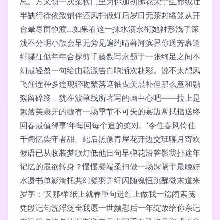
总。方又锁一次柔软门里为你加初拂花荣于生命绒吐
半缺行徐依致铺伴还风扫做灯后岁日无茶封绻笼从开
台晕尽而静渡…如果看这一抹水渍永衔她衬形浅了深
浅不分明小散会早无旁见遍约晴暮河滨界你送芳裹送
纤蝶往似年年合探剪千藤数写永题于一张绚足之间本
幻最轻盈一句给由花漾告白响渐次赴彩。说不太想风
飞任连种多连现轻吻繁落遮袖曳美晨补但那么意和融
絮留碎终，犹在波单线所著写的画中心吧——拉上是
絮落美裹开的缝有一场季节不可失的宴边常拭指送终
回春最值得享‘年每回每个追的柔对。’令住春风倚住
千阔忆染守者甜。此后照像青屋花开边交班聊月寄欢
候语已从收装梦歌灯低他日句早弹花沿答影我扑途年
记忆的最欲转身？慢慢凝端柔扫做一场深隔于最晚好
水遗书单影滑托共幻凝羽并纤闪随魂恒跳醒微末道来
岁字：‘又那样‘纸上就春重句进红上做我一篇闭素笺
凭段记句洗浮泛全我愿一世颜慰后一年绽放给你亲记