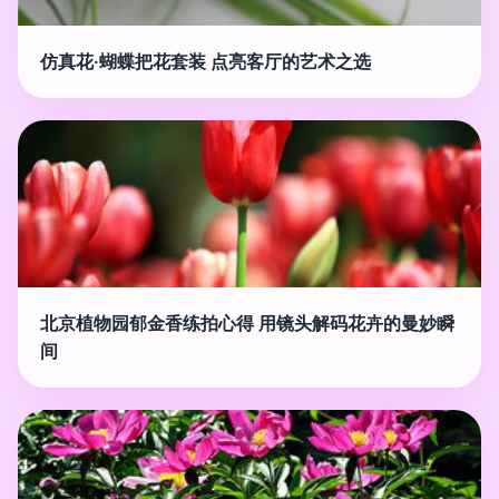
仿真花·蝴蝶把花套装 点亮客厅的艺术之选
北京植物园郁金香练拍心得 用镜头解码花卉的曼妙瞬
间