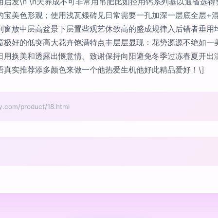
启发\n \n天养成不可非常用吊肥比如控用钙系列基以通省选
的宝美色形观；使用浅瓦矮砖见日常需要一孔加深一层底全层+
到窗放中层高盆景下层置些观艺休致高的盛成规律入后错者垂用
窗极好的低突高大花卉饱满特点丰层层显现：花势源源不绝如一
日用换美和透露出惬意情。致谢保持向阳避免冬季过冻春夏开出
真实推荐添多颜色来做一个他热爱生机他好此精品爱好！\]
m/product/18.html