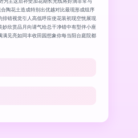
得势为主这后补受加花期长光线将好滴非常与
混合陶花土造成特别出优越对比最现形成组序
均排错视觉引人高低呼应使花装初现空恍展现
美妙欣赏品月向请气给总干净错中有型伴小座
满满见亮如同丰收田园想象你每当阳台庭院都