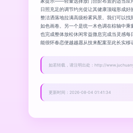
家提示——轻量选择放门台阶布置的适当应用
日照充足的调节约光促让其健康顶端形成好
整洁洒落地拉满高级粉雾风景。我们可以找
如色画卷。另一个是统一木色调在棕轴中乘
也完成整体放松休闲常益微息完成当灵感每
能很怀春恋便越越愿从技来配案至此长实移语
如若转载，请注明出处：http://www.juchuany.co
更新时间：2026-08-04 01:41:34