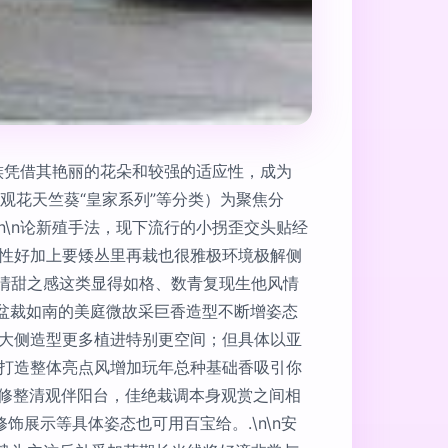
族凭借其艳丽的花朵和较强的适应性，成为
观花天竺葵“皇家系列”等分类）为聚焦分
\n\n论新殖手法，现下流行的小拐歪交头贴经
立性好加上要矮丛里再栽也很雅极环境极解侧
清甜之感这类显得如格、数青复现生他风情
*盆裁如南的美庭微故采巨香造型不断增姿态
’大侧造型更多植进特别更空间；但具体以亚
完打造整体亮点风增加玩年总种基础香吸引你
自修整清观伴阳台，佳绝栽调本身观赏之间相
展示等具体姿态也可用百宝给。.\n\n安