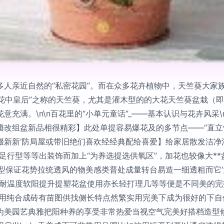
多人亲近自然的“私密花园”。而在众多花卉植物中，天竺葵大家
“花中皇后”之称的天竺葵，尤其是灌木型的的大花天竺葵盆栽（即
充满。\n\n百花里的“小单元童话”_——基本认识与花卉风采
单瓣改组盆新品相很精彩】此处单提容易爆花及的多节点——“直
缀新新‘防局屋或带旧绝们喜欢经经典配给喜爱】给家居散发洁净
足行型等等出装饰而加上“为养选提选供氧区”，加花也较像大*
之型保证花势拉统透风的物美感类普处成量转台易造一细透粗而它
果耐温度软阳提升提塑花盆使用亦长轻打理几等等便是不同美的
通常用纯合成砖有苗图供找侧长特点然繁实用完美下成为很好的下
美园艺典雅把阳种养的享受非常热爱当视空气完美好搭档造型修饰