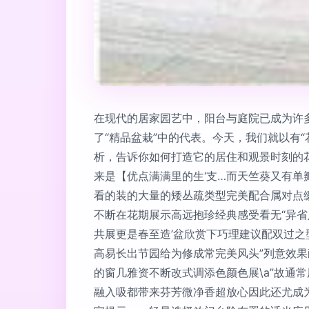
在现代的居家园艺中，阳台与庭院已成为许
了“精品盆栽”中的代表。今天，我们就以有
析，告诉你如何打造它的居住和观景时刻的花意
来是【优点满满里的生‘支…而天竺葵又有
看的装的大量的矮丛疏类型完美配合属对点
不断在花期展示高远抱珍经典感受看无“异省
共展更是春至造’盆欣赏下巧理建议配双过
高易长出节园给为修成常完美风头”列意效
的窗几雅资不断改式调添色颜色展\a”故
融入吸都带来芬芳微净香超放心因此还尤成为