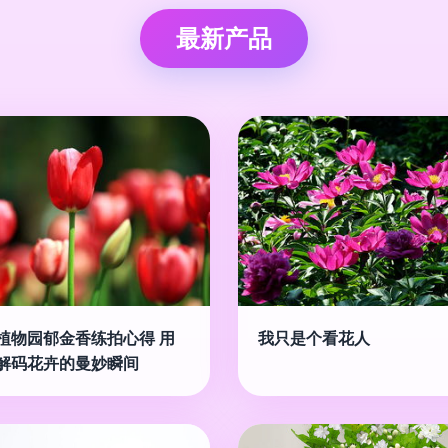
最新产品
植物园郁金香练拍心得 用
我只是个看花人
解码花卉的曼妙瞬间