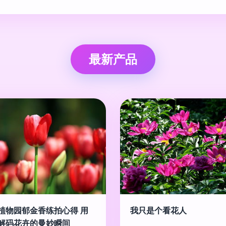
最新产品
植物园郁金香练拍心得 用
我只是个看花人
解码花卉的曼妙瞬间