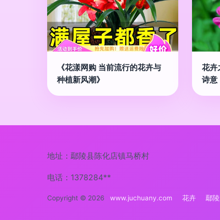
《花漾网购 当前流行的花卉与
花卉
种植新风潮》
诗意
地址：鄢陵县陈化店镇马桥村
电话：1378284**
Copyright © 2026
www.juchuany.com
花卉
鄢陵