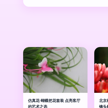
仿真花·蝴蝶把花套装 点亮客厅
北京
的艺术之选
镜头