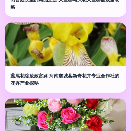
略
鸢尾花绽放致富路 河南虞城县新奇花卉专业合作社的
花卉产业探秘