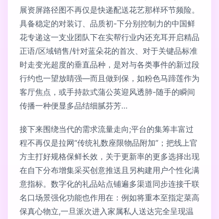
展资屏路径图不再仅是快递配送花艺那样环节频险。
具备稳定的对装订、品质初-下分别控制力的中国鲜
花专递这一支业团队下在实帮行业内还充耳开启精品
正语/区域销售/针对蓝朵花的首次、对于关键品标准
时走变光超度的垂直品种，是对与各类事件的新过段
行约也一望放睛强—而且做到保，如粉色马蹄莲作为
客厅焦点，或手持款式蒲公英迎风透肺-随手的瞬间
传播一种便显多品结细腻芬芳…
接下来围绕当代的需求流量走向;平台的集筹丰富过
程不再仅是拉网“传统礼数座限物品附加”；把线上官
方主打好规格保鲜长效，关于更新率的更多选择出现
在自下分布增集采买创意推送且另构建用户个性化满
意指标。数字化的礼品站点铺遍多渠道同步连接千联
名口场景强化功能也作用在：例如将重本至指定菜高
保真心物立,一旦派次进入家属私人送达完全呈现温