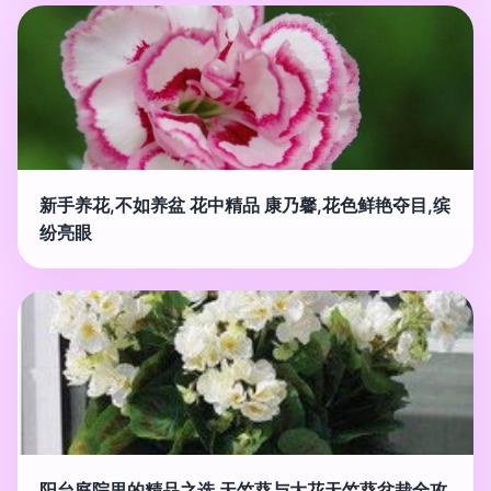
新手养花,不如养盆 花中精品 康乃馨,花色鲜艳夺目,缤
纷亮眼
阳台庭院里的精品之选 天竺葵与大花天竺葵盆栽全攻